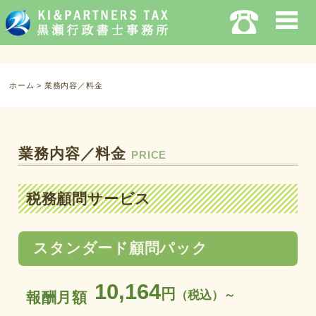
ホーム
>
業務内容／料金
業務内容／料金
PRICE
税務顧問サービス
スタンダード顧問パック
10,164
円
（税込）～
報酬月額