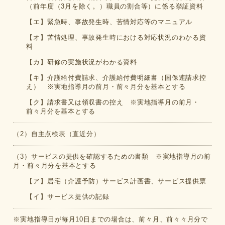
（前年度（3月を除く。）職員の割合等）に係る挙証資料
【エ】緊急時、事故発生時、苦情対応等のマニュアル
【オ】苦情処理、事故発生時における対応状況のわかる資
料
【カ】研修の実施状況がわかる資料
【キ】介護給付費請求、介護給付費明細書（国保連請求控
え） ※実地指導月の前月・前々月分を基本とする
【ク】請求書又は領収書の控え ※実地指導月の前月・
前々月分を基本とする
（2）自主点検表（直近分）
（3）サービスの提供を確認するための書類 ※実地指導月の前
月・前々月分を基本とする
【ア】居宅（介護予防）サービス計画書、サービス提供票
【イ】サービス提供の記録
※実地指導日が毎月10日までの場合は、前々月、前々々月分で