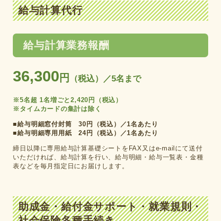
給与計算代行
給与計算業務報酬
36,300
円
（税込）／5名まで
※5名超 1名増ごと2,420円（税込）
※タイムカードの集計は除く
■給与明細窓付封筒 30円（税込）／1名あたり
■給与明細専用用紙 24円（税込）／1名あたり
締日以降に専用給与計算基礎シートをFAX又はe-mailにて送付
いただければ、給与計算を行い、
給与明細・給与一覧表・金種
表などを毎月指定日にお届けします。
助成金・給付金サポート・就業規則・
社会保険各種手続き