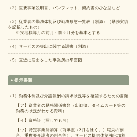
（2）重要事項説明書、パンフレット、契約書のひな型など
（3）従業者の勤務体制及び勤務形態一覧表（別添）（勤務実績
を記載したもの）
※実地指導月の前月・前々月分を基本とする
（4）サービスの提出に関する調書（別添）
（5）直近に届出をした事業所の平面図
● 提示書類
（1）勤務体制及び介護報酬の請求状況等を確認するための書類
【ア】従業者の勤務関係書類（出勤簿、タイムカード等の
勤務の状況がわかる資料）
【イ】資格証（写しでも可）
【ウ】特定事業所加算（前年度（3月を除く。）職員の割
合、重度要介護者の割合等）、サービス提供体制強化加算